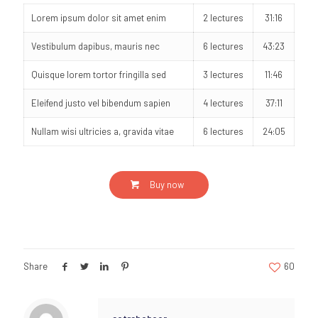
Lorem ipsum dolor sit amet enim
2 lectures
31:16
Vestibulum dapibus, mauris nec
6 lectures
43:23
Quisque lorem tortor fringilla sed
3 lectures
11:46
Eleifend justo vel bibendum sapien
4 lectures
37:11
Nullam wisi ultricies a, gravida vitae
6 lectures
24:05
Buy now
Share
60